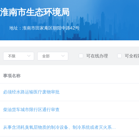
欢
迎
淮南市生态环境局
进
入
部
地址：淮南市田家庵区朝阳中路42号
门
列
表，
盲
可在线办理
可全程
人
用
户
事项名称
使
用
无
必须经水路运输医疗废物审批
障
碍，
请
柴油货车城市限行区通行审查
按
快
捷
从事含消耗臭氧层物质的制冷设备、制冷系统或者灭火系统的维修、报废处理等经营活动的单位备案
键