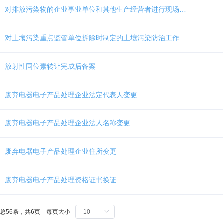
Ctrl
对排放污染物的企业事业单位和其他生产经营者进行现场检查
加
1
键,
对土壤污染重点监管单位拆除时制定的土壤污染防治工作方案的备案
阅
读
详
放射性同位素转让完成后备案
细
操
作
废弃电器电子产品处理企业法定代表人变更
说
明
请
废弃电器电子产品处理企业法人名称变更
按
快
捷
废弃电器电子产品处理企业住所变更
键
Ctrl
废弃电器电子产品处理资格证书换证
加
Alt
加
问
总56条，共6页 每页大小
号