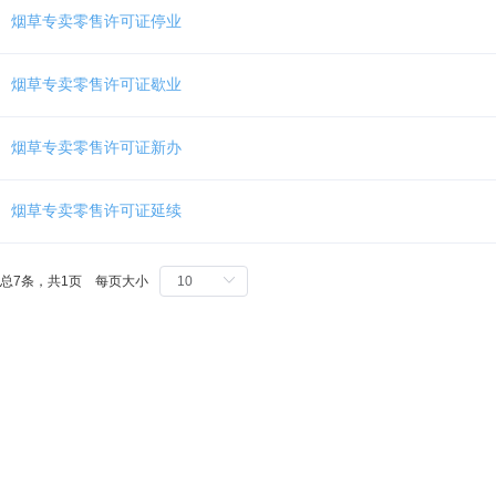
Ctrl
烟草专卖零售许可证停业
加
1
键,
烟草专卖零售许可证歇业
阅
读
详
烟草专卖零售许可证新办
细
操
作
烟草专卖零售许可证延续
说
明
请
总7条，共1页 每页大小
按
快
捷
键
Ctrl
加
Alt
加
问
号