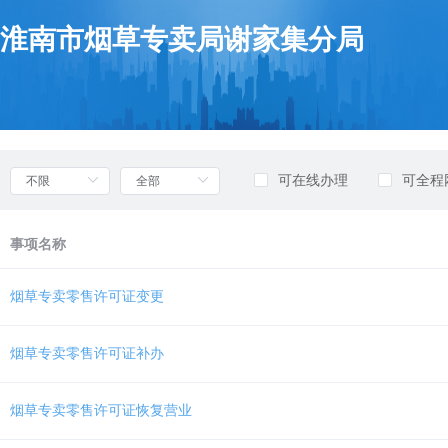
欢
迎
淮南市烟草专卖局谢家集分局
进
入
部
门
列
表，
盲
可在线办理
可全程
人
用
户
事项名称
使
用
无
烟草专卖零售许可证变更
障
碍，
请
烟草专卖零售许可证补办
按
快
捷
烟草专卖零售许可证恢复营业
键