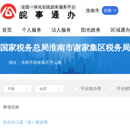
欢
全国一体化在线政务服务平台
迎
淮南市
切换
皖事通办
进
入
部
首页
个人服务
法人服务
阳光政务
区域通
门
列
表，
国家税务总局淮南市谢家集区税务局
盲
人
用
地址：淮南市谢家集区平山路
户
使
用
无
可在线办理
可全程
障
碍，
请
事项名称
按
快
捷
补办出口退（免）税证明
键