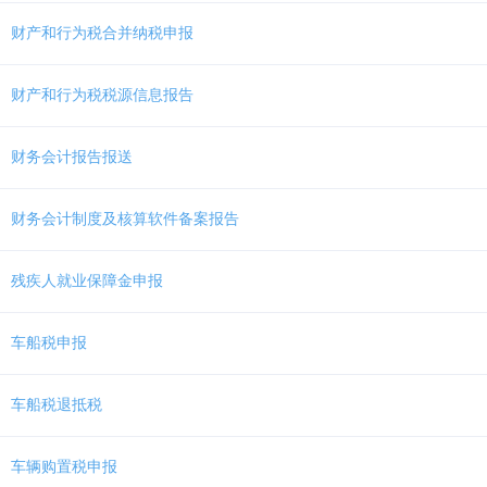
Ctrl
加
财产和行为税合并纳税申报
1
键,
阅
财产和行为税税源信息报告
读
详
细
财务会计报告报送
操
作
财务会计制度及核算软件备案报告
说
明
请
残疾人就业保障金申报
按
快
捷
车船税申报
键
Ctrl
加
车船税退抵税
Alt
加
问
车辆购置税申报
号