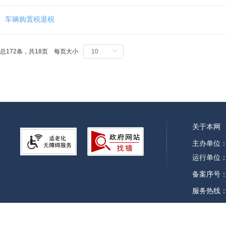
键。
车辆购置税退税
总172条，共18页 每页大小
关于本网
主办单位
运行单位：
备案序号：皖
服务热线：0