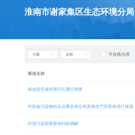
欢
迎
淮南市谢家集区生态环境分局
进
入
部
门
列
表，
盲
可在线办理
人
用
户
事项名称
使
用
无
柴油货车城市限行区通行审查
障
碍，
请
对排放污染物的企业事业
按
快
捷
环境污染损害赔偿纠纷调解
键