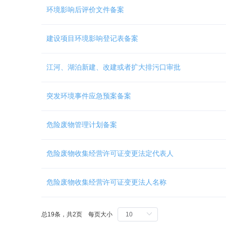
Ctrl
环境影响后评价文件备案
加
1
键,
建设项目环境影响登记表备案
阅
读
详
江河、湖泊新建、改建或者扩大排污口审批
细
操
作
突发环境事件应急预案备案
说
明
请
危险废物管理计划备案
按
快
捷
危险废物收集经营许可证变更法定代表人
键
Ctrl
危险废物收集经营许可证变更法人名称
加
Alt
加
问
总19条，共2页 每页大小
号