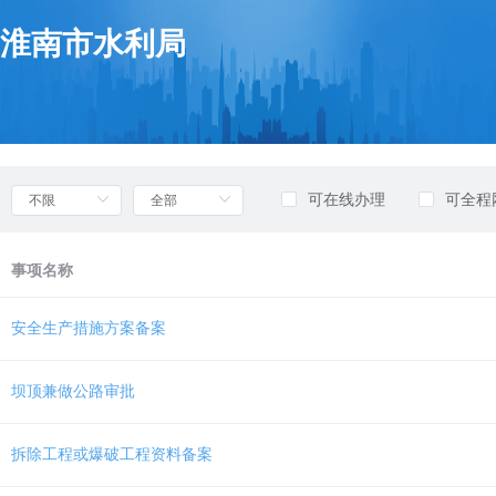
欢
迎
淮南市水利局
进
入
部
门
列
表，
盲
可在线办理
可全程
人
用
户
事项名称
使
用
无
安全生产措施方案备案
障
碍，
请
坝顶兼做公路审批
按
快
捷
拆除工程或爆破工程资料备案
键