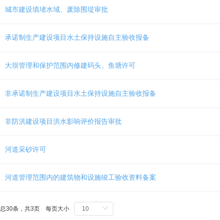
Ctrl
城市建设填堵水域、废除围堤审批
加
1
键,
承诺制生产建设项目水土保持设施自主验收报备
阅
读
详
大坝管理和保护范围内修建码头、鱼塘许可
细
操
作
非承诺制生产建设项目水土保持设施自主验收报备
说
明
请
非防洪建设项目洪水影响评价报告审批
按
快
捷
河道采砂许可
键
Ctrl
河道管理范围内的建筑物和设施竣工验收资料备案
加
Alt
加
问
总30条，共3页 每页大小
号