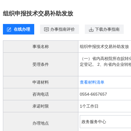
欢
迎
组织申报技术交易补助发放
进
入，
盲
在线办理
办事指南评价
下载办事指南
人
用
户
事项名称
组织申报技术交易补助发放
使
用
（一）省内高校院所在皖转
无
受理条件
定登记。 2、向省内企业转移先进技术，企业按技术合同于需要补助年度支付的费用已实际到账。（二）企业购买省外先进技术成果补助
障
1、申请补助年度前已与省
碍，
请
申请材料
查看材料清单
按
快
咨询电话
0554-6657657
捷
键
承诺时限
1个工作日
Ctrl
加
1
政务服务中心
办理地点
键,