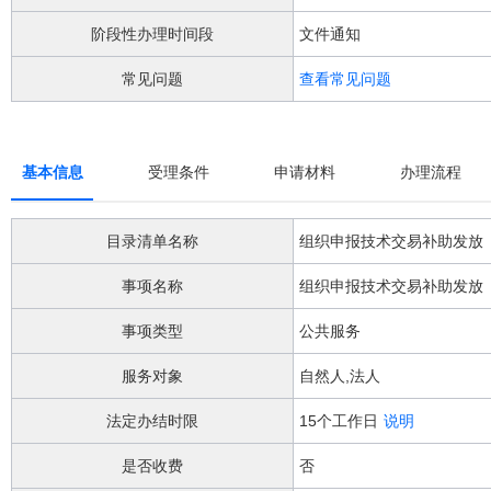
阅
读
阶段性办理时间段
文件通知
详
细
常见问题
查看常见问题
操
作
说
明
基本信息
受理条件
申请材料
办理流程
请
按
快
目录清单名称
组织申报技术交易补助发放
捷
键
事项名称
组织申报技术交易补助发放
Ctrl
加
Alt
事项类型
公共服务
加
问
服务对象
自然人,法人
号
键。
法定办结时限
15个工作日
说明
是否收费
否